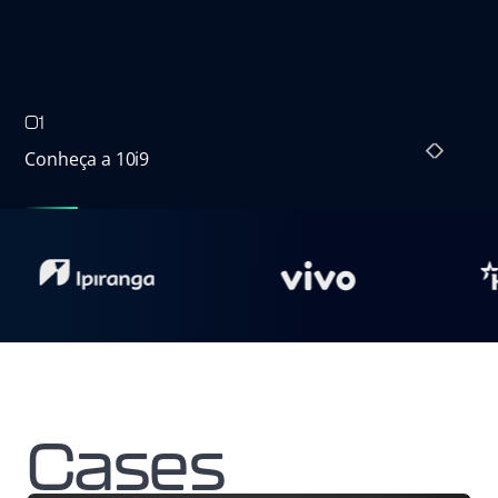
01
02
Conheça a 10i9
Realidade Estendida
I
Cases