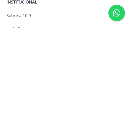
INSTITUCIONAL
Sobre a 10i9
Trabalhe Conosco
Contato
Política de privacidade
Canal de Denúncias
ENDEREÇOS
Campinas - Matriz
R. Comendador Torlogo Dauntre, 74 - Sala 602 Edif. Helbor
Offices
Nova Campinas – Campinas/SP
+55 (19) 2515-1009